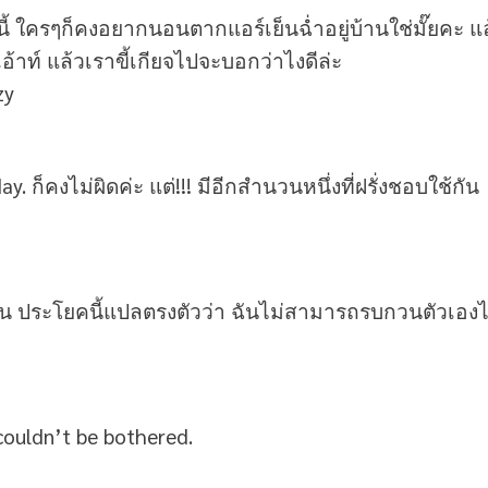
้ ใครๆก็คงอยากนอนตากแอร์เย็นฉ่ำอยู่บ้านใช่มั๊ยคะ แ
้าท์ แล้วเราขี้เกียจไปจะบอกว่าไงดีล่ะ
zy
y. ก็คงไม่ผิดค่ะ แต่!!! มีอีกสำนวนหนึ่งที่ฝรั่งชอบใช้กัน
วน ประโยคนี้แปลตรงตัวว่า ฉันไม่สามารถรบกวนตัวเองไ
couldn’t be bothered.