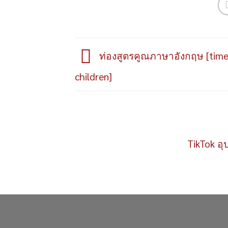
ท่องสูตรคูณภาษาอังกฤษ [timet
children]
TikTok อุ