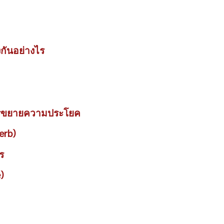
งกันอย่างไร
การขยายความประโยค
erb)
ร
)