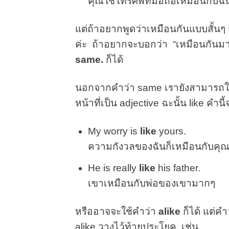
คุณใช้โทรศัพท์มือถือเหมือนกับฉั
แต่ถ้าอยากพูดว่าเหมือนกันแบบสั้นๆ
ค่ะ ถ้าอยากจะบอกว่า “เหมือนกันมา
same.
ก็ได้
นอกจากคำว่า same เรายังสามารถใ
หน้าที่เป็น adjective ฉะนั้น like คำน
My worry is
like
yours.
ความกังวลของฉันก็เหมือนกับคุ
He is really
like
his father.
เขาเหมือนกับพ่อของเขามากๆ
หรืออาจจะใช้คำว่า
alike
ก็ได้ แต่ค
alike วางไว้ท้ายประโยค เช่น