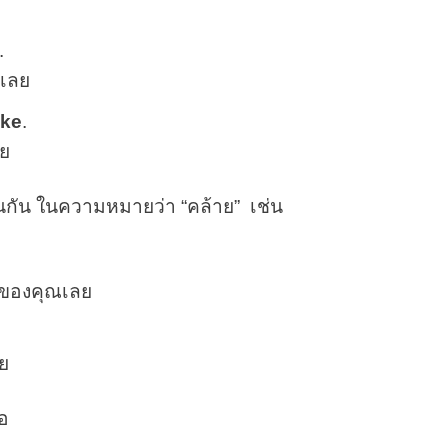
.
ๆเลย
ike
.
ลย
ช่นกัน ในความหมายว่า “คล้าย” เช่น
บของคุณเลย
ย
ือ