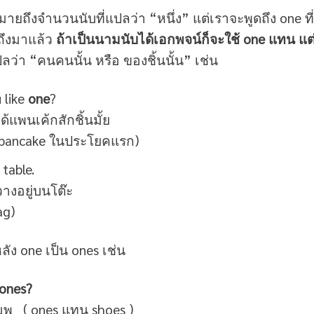
ายถึงจำนวนนับที่แปลว่า “หนึ่ง” แต่เราจะพูดถึง one ที่
ึงมาแล้ว
ถ้าเป็นนามนับได้เอกพจน์ก็จะใช้
one แทน แต
ลว่า “คนคนนั้น หรือ ของชิ้นนั้น” เช่น
 like
one
?
แพนเค้กสักชิ้นมั้ย
pancake ในประโยคแรก)
table.
วางอยู่บนโต๊ะ
ag)
ลัง one เป็น ones เช่น
ones?
พู ( ones แทน shoes )