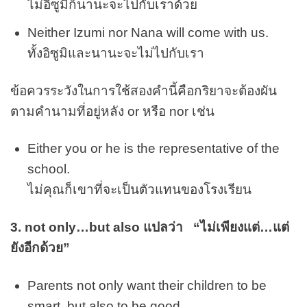
ไม่อิซูมิก็นานะจะไปกับเราด้วย
Neither Izumi nor Nana will come with us.
ทั้งอิซูมิและนานะจะไม่ไปกับเรา
ข้อควรระวังในการใช้สองคำนี้คือกริยาจะต้องผัน
ตามคำนามที่อยู่หลัง or หรือ nor เช่น
Either you or he is the representative of the
school.
ไม่คุณก็เขาที่จะเป็นตัวแทนของโรงเรียน
3. not only…but also แปลว่า “ไม่เพียงแต่…แต่
ยังอีกด้วย”
Parents not only want their children to be
smart, but also to be good.