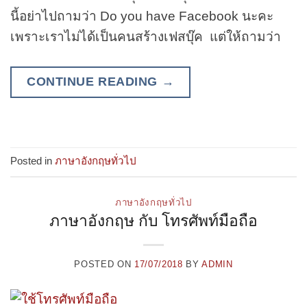
นี้อย่าไปถามว่า Do you have Facebook นะคะ
เพราะเราไม่ได้เป็นคนสร้างเฟสบุ๊ค แต่ให้ถามว่า
CONTINUE READING
→
Posted in
ภาษาอังกฤษทั่วไป
ภาษาอังกฤษทั่วไป
ภาษาอังกฤษ กับ โทรศัพท์มือถือ
POSTED ON
17/07/2018
BY
ADMIN