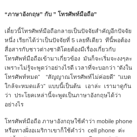
“ภาษาอังกฤษ” กับ ” โทรศัพท์มือถือ”
เดี๋ยวนี้โทรศัพท์มือถือกลายเป็นปัจจัยสำคัญอีกปัจจัย
หนึ่ง เรียกได้ว่าเป็นปัจจัยที่ 5 เลยทีเดียว ทีนี้พอต้อง
สื่อสารกับชาวต่างชาติโดยต้องมีเรื่องเกี่ยวกับ
โทรศัพท์มือถือเข้ามาเกี่ยวข้อง มันก็จะเริ่มจะงงๆละ
เพราะไม่รู้จะพูดว่าอย่างไรดี เวลาที่จะบอกว่า “ตังใน
โทรศัพท์หมด” “สัญญาณโทรศัพท์ไม่ค่อยดี” “แบต
ใกล้จะหมดแล้ว” แบบนี้เป็นต้น เอาล่ะ เรามาดูกัน
ว่า ประโยคเหล่านี้จะพูดเป็นภาษาอังกฤษได้ว่า
อย่างไร
โทรศัพท์มือถือ ภาษาอังกฤษใช้คำว่า mobile phone
หรือทางฝั่งอเมริกาเขาก็ใช้คำว่า cell phone ค่ะ