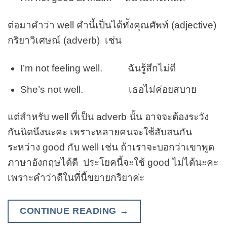
ต่อมาคำว่า well คำนี้เป็นได้ทั้งคุณศัพท์ (adjective)
กริยาวิเศษณ์ (adverb) เช่น
I’m not feeling well. ฉันรู้สึกไม่ดี
She’s not well. เธอไม่ค่อยสบาย
แต่สำหรับ well ที่เป็น adverb นั้น อาจจะต้องระวัง
กันนิดนึงนะคะ เพราะหลายคนจะใช้สับสนกัน
ระหว่าง good กับ well เช่น ถ้าเราจะบอกว่าเขาพูด
ภาษาอังกฤษได้ดี ประโยคนี้จะใช้ good ไม่ได้นะคะ
เพราะคำว่าดีในที่นี้ขยายกริยาค่ะ
CONTINUE READING
→