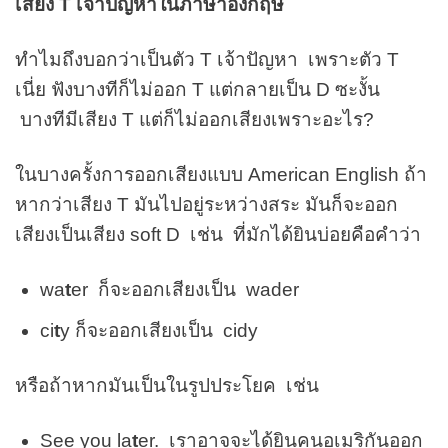
เสียง
T เจ้าปัญหาในภาษาอังกฤษ
ทำไมถึงบอกว่าเป็นตัว T เจ้าปัญหา เพราะตัว T
เนี่ย ฟังบางทีก็ไม่ออก T แต่กลายเป็น D ซะงั้น
บางทีมีเสียง T แต่ก็ไม่ออกเสียงเพราะอะไร?
ในบางครั้งการออกเสียงแบบ American English ถ้า
หากว่าเสียง T มันไปอยู่ระหว่างสระ มันก็จะออก
เสียงเป็นเสียง soft D เช่น ที่มักได้ยินบ่อยคือคำว่า
wa
t
er ก็จะออกเสียงเป็น wader
ci
t
y ก็จะออกเสียงเป็น cidy
หรือถ้าหากมันเป็นในรูปประโยค เช่น
See you la
t
er. เราอาจจะได้ยินคนอเมริกันออก