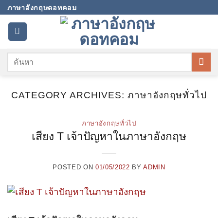
Skip
ภาษาอังกฤษดอทคอม
to
content
CATEGORY ARCHIVES:
ภาษาอังกฤษทั่วไป
ภาษาอังกฤษทั่วไป
เสียง T เจ้าปัญหาในภาษาอังกฤษ
POSTED ON
01/05/2022
BY
ADMIN