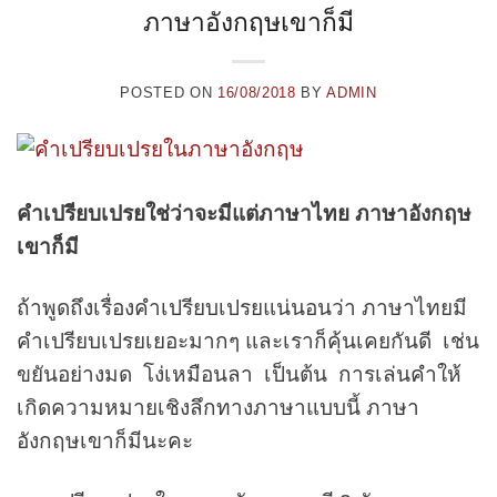
ภาษาอังกฤษเขาก็มี
POSTED ON
16/08/2018
BY
ADMIN
คำเปรียบเปรยใช่ว่าจะมีแต่ภาษาไทย ภาษาอังกฤษ
เขาก็มี
ถ้าพูดถึงเรื่องคำเปรียบเปรยแน่นอนว่า ภาษาไทยมี
คำเปรียบเปรยเยอะมากๆ และเราก็คุ้นเคยกันดี เช่น
ขยันอย่างมด โง่เหมือนลา เป็นต้น การเล่นคำให้
เกิดความหมายเชิงลึกทางภาษาแบบนี้ ภาษา
อังกฤษเขาก็มีนะคะ