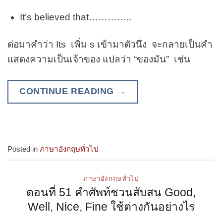
It’s believed that…………..
ต่อมาคำว่า Its เพิ่ม s เข้ามาตัวนึง จะกลายเป็นคำ
แสดงความเป็นเจ้าของ แปลว่า “ของมัน” เช่น
CONTINUE READING
→
Posted in
ภาษาอังกฤษทั่วไป
ภาษาอังกฤษทั่วไป
ตอนที่ 51 คำศัพท์ชวนสับสน Good,
Well, Nice, Fine ใช้ต่างกันอย่างไร