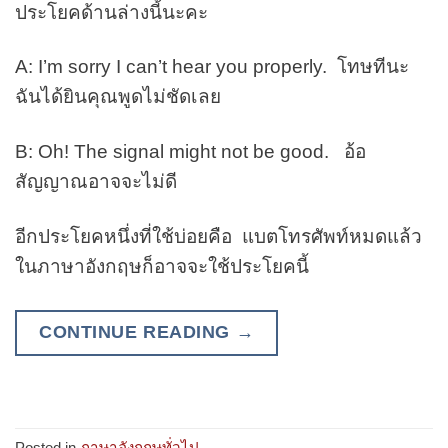
ประโยคด้านล่างนี้นะคะ
A: I’m sorry I can’t hear you properly. โทษทีนะ
ฉันได้ยินคุณพูดไม่ชัดเลย
B: Oh! The signal might not be good. อ้อ
สัญญาณอาจจะไม่ดี
อีกประโยคหนึ่งที่ใช้บ่อยคือ แบตโทรศัพท์หมดแล้ว
ในภาษาอังกฤษก็อาจจะใช้ประโยคนี้
CONTINUE READING
→
Posted in
ภาษาอังกฤษทั่วไป