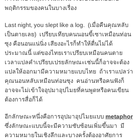
พฤติกรรมของคนในบางเรื่อง
Last night, you slept like a log. (เมื่อคืนคุณหลับ
เป็นตายเลย) เปรียบเทียบคนนอนขี้เซาเหมือนท่อน
ซุง คือนอนแน่นิ่ง เสียงอะไรก็ทำให้ตื่นไม่ได้
ประมาณนี้ แต่ของไทยเราเปรียบเหมือนคนตาย
เวลาแปลคำเปรียบเปรยลักษณะเช่นนี้ก็อาจจะต้อง
แปลให้ออกมามีความหมายแบบไทย ถ้าเราแปลว่า
คุณนอนหลับเหมือนท่อนซุง คนอ่านหรือคนฟังก็
อาจจะไม่เข้าใจอุปมาอุปไมยที่คนพูดหรือคนเขียน
ต้องการสื่อก็ได้
อีกลักษณะหนึ่งคือการอุปมาอุปไมยแบบ
metaphor
ซึ่งลักษณะแบบนี้จะมีความซับซ้อนเพิ่มขึ้นมา มี
ความหมายในเชิงลึกและบางครั้งต้องอาศัยการ