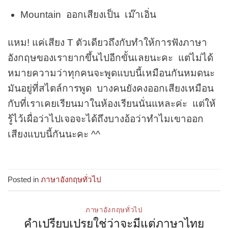
Mountain ออกเสียงเป็น เม๊าเอิ่น
แหม! แค่เสียง T ตัวเดียวถึงกับทำให้การฟังภาษา
อังกฤษของเรายากขึ้นไปอีกขั้นเลยนะคะ แต่ไม่ได้
หมายความว่าทุกคนจะพูดแบบนี้เหมือนกันหมดนะ
มันอยู่ที่สไตล์การพูด บางคนยังคงออกเสียงเหมือน
กับที่เราเคยเรียนมาในห้องเรียนนั่นแหละค่ะ แต่ให้
รู้ไว้เผื่อว่าไปเจอจะได้ถึงบางอ้อว่าทำไมเขาออก
เสียงแบบนี้กันนะคะ ^^
Posted in
ภาษาอังกฤษทั่วไป
ภาษาอังกฤษทั่วไป
คำเปรียบเปรยใช่ว่าจะมีแต่ภาษาไทย