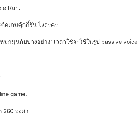
kie Run.”
ดเกมคุ้กกี้รัน ไงล่ะคะ
อหมกมุ่นกับบางอย่าง” เวลาใช้จะใช้ในรูป passive voice
.
line game.
h 360 องศา